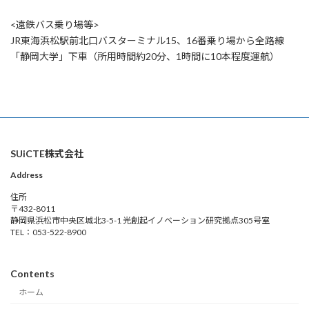
<遠鉄バス乗り場等>
JR東海浜松駅前北口バスターミナル15、16番乗り場から全路線
「静岡大学」下車（所用時間約20分、1時間に10本程度運航）
SUiCTE株式会社
Address
住所
〒432-8011
静岡県浜松市中央区城北3-5-1 光創起イノベーション研究拠点305号室
TEL：053-522-8900
Contents
ホーム