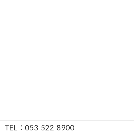
SUiCTE株式会社
〒432-8011
静岡県浜松市中央区城北3-5-1 光創起
イノベーション研究拠点305号室
TEL：053-522-8900