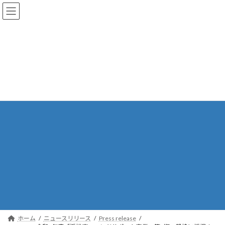
コ
ナ
ン
ビ
テ
ゲ
ン
ー
ツ
シ
へ
ョ
ス
ン
キ
に
ッ
移
プ
動
ホーム
ニュースリリース
Press release