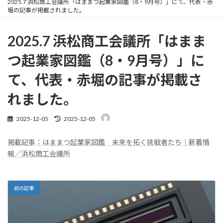
2025.7 浜松商工会議所「はままつ起業家図鑑（8・9月号）」にて、代表・赤
堀の記事が掲載されました。
2025.7 浜松商工会議所「はまま
つ起業家図鑑（8・9月号）」に
て、代表・赤堀の記事が掲載さ
れました。
最
2025-12-05
2025-12-05
終
更
掲載記事：はままつ起業家図鑑 未来を拓く挑戦者たち｜新着情
新
日
報／浜松商工会議所
時
:
前の記事